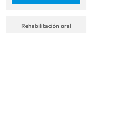
Rehabilitación oral
Recuperamos tu sonrisa y restaura
tu confianza.
1 hr
More Info
Blanqueamiento dental
Descubre cómo nuestros expertos
devuelven el brillo a tu sonrisa.
1 hr