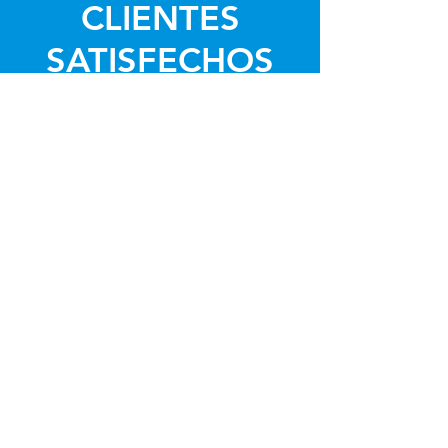
CLIENTES
SATISFECHOS
"Desde la primera visita, supe que
Odontig era diferente. La atención al
detalle y la dedicación del equipo me
hicieron sentir en buenas manos.
Daniela Angarita
"¡Increíble experiencia! El equipo de