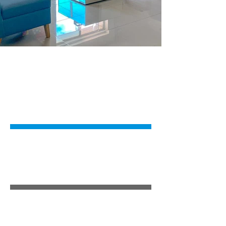
ARMONIZACIÓN
OROFACIAL
DISEÑO DE
SONRISA
ODONTO
PEDIATRÍA