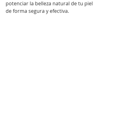
potenciar la belleza natural de tu piel 
de forma segura y efectiva.
Cuida tu piel todos los 
días para resultados 
visibles
Siguiendo estos simples pasos, 
tendrás una piel más radiante, 
protegida y saludable. Recuerda que 
cuidar tu piel no es solo una 
cuestión de estética, sino también 
de salud. Comparte este artículo con 
amigos que también quieran 
mejorar su rutina de cuidado facial y 
síguenos en nuestras redes sociales 
para más tips y recomendaciones.